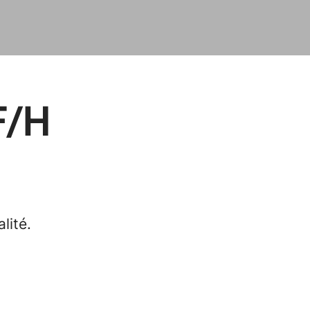
F/H
lité.